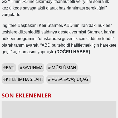
GSYH’nin %5’ine çıkarmayı taahhüt etti ve "yıllar sonra ilk
kez ülkede savaşa aktif olarak hazırlanılması gerektiğini"
vurguladı.
İngiltere Başbakanı Keir Starmer, ABD’nin İran’daki nükleer
tesislere düzenlediği saldırıya destek vermişti Starmer, İran’ın
nükleer programını “uluslararası güvenlik için ciddi bir tehdit”
olarak tanımlayarak, “ABD bu tehdidi hafifletmek için harekete
geçti” açıklamasını yapmıştı.
(DOĞRU HABER)
#
BATI
#
SAVUNMA
#
MÜSLÜMAN
#
KITLE IMHA SILAHI
#
F-35A SAVAŞ UÇAĞI
SON EKLENENLER