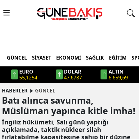
GÜNCEL
SIYASET
EKONOMI
SAĞLIK
EĞITIM
SP
EURO
DOLAR
ALTIN
55,1254
47,6787
6.659,69
HABERLER
GÜNCEL
Batı alınca savunma,
Müslüman yapınca kitle imha!
İngiliz hükümeti, Salı günü yaptığı
açıklamada, taktik nükleer silah
fırlatabilme kapasitesine sahip bir düzine