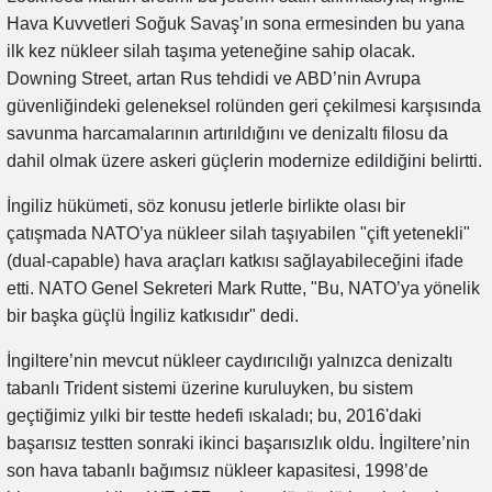
Hava Kuvvetleri Soğuk Savaş’ın sona ermesinden bu yana
ilk kez nükleer silah taşıma yeteneğine sahip olacak.
Downing Street, artan Rus tehdidi ve ABD’nin Avrupa
güvenliğindeki geleneksel rolünden geri çekilmesi karşısında
savunma harcamalarının artırıldığını ve denizaltı filosu da
dahil olmak üzere askeri güçlerin modernize edildiğini belirtti.
İngiliz hükümeti, söz konusu jetlerle birlikte olası bir
çatışmada NATO’ya nükleer silah taşıyabilen "çift yetenekli"
(dual-capable) hava araçları katkısı sağlayabileceğini ifade
etti. NATO Genel Sekreteri Mark Rutte, "Bu, NATO’ya yönelik
bir başka güçlü İngiliz katkısıdır" dedi.
İngiltere’nin mevcut nükleer caydırıcılığı yalnızca denizaltı
tabanlı Trident sistemi üzerine kuruluyken, bu sistem
geçtiğimiz yılki bir testte hedefi ıskaladı; bu, 2016'daki
başarısız testten sonraki ikinci başarısızlık oldu. İngiltere’nin
son hava tabanlı bağımsız nükleer kapasitesi, 1998’de