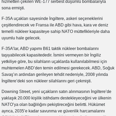
hizmetten çekilen WE-177 serbest düşümlü bombalarıyla
sona ermişti.
F-35A uçakları sayesinde İngiltere, askeri seçeneklerini
çeşitlendirecek ve Fransa ile ABD gibi hava, kara ve deniz
temelli nükleer kapasiteye sahip NATO müttefikleriyle daha
uyumlu hale gelecek.
F-35A’lar, ABD yapımı B61 taktik nükleer bombalarını
taşıyabilecek kapasitededir. İsmini vermeyen bir İngiliz
yetkiliye göre, bu silahların uçaklarda kullanılabilmesi için
muhtemelen ABD’den temin edilmesi gerekecek. ABD, Soğuk
Savaş’ın ardından gerileyen tehdit nedeniyle, 2008 yılında
İngiltere’deki son nükleer silahlarını geri çekmişti.
Downing Street, yeni uçakların satın alınmasının İngiltere’de
yaklaşık 20.000 kişilik istihdamı destekleyeceğini ve ülkenin
NATO’ya olan bağlılığını pekiştireceğini belirtti. Hükümet
ayrıca, 2035’e kadar savunma ve güvenlik harcamalarını