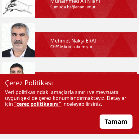
Muhammed Ali Kılani
Sumud’a bağlanan umut
Mehmet Nakşi ERAT
CHP’de fırtına dinmiyor
Mustafa ÖZLÜ
Çerez Politikası
Her okulda ve kamuda mescit olmalı
Veri politikasındaki amaçlarla sınırlı ve mevzuata
uygun şekilde çerez konumlandırmaktayız. Detaylar
için
"çerez politikasını"
inceleyebilirsiniz.
Tamam