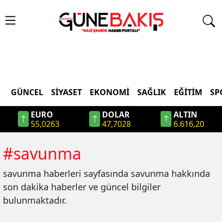
GÜNCEL
SIYASET
EKONOMI
SAĞLIK
EĞITIM
SP
EURO
DOLAR
ALTIN
55,0263
47,7028
6.616,20
#
savunma
savunma
haberleri sayfasında
savunma
hakkında
son dakika haberler ve güncel bilgiler
bulunmaktadır.