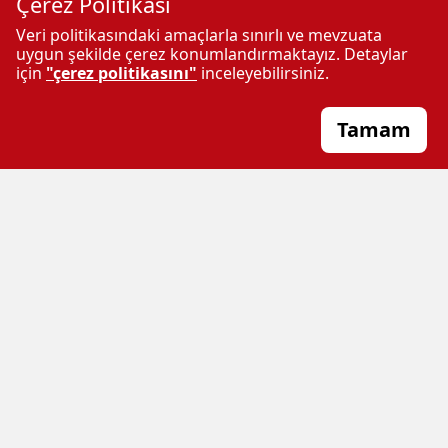
Çerez Politikası
Şahinbey Belediyesi ev
Veri politikasındaki amaçlarla sınırlı ve mevzuata
sahipliğinde Türkiye Güreş
uygun şekilde çerez konumlandırmaktayız. Detaylar
Şampiyonası başladı
için
"çerez politikasını"
inceleyebilirsiniz.
Tamam
Şahinbey Ampute’den farklı
Şehitkamil Belediyespor U14
galibiyet 5-0
takımı Türkiye Şampiyonası
için Şanlıurfa’ya uğurlandı