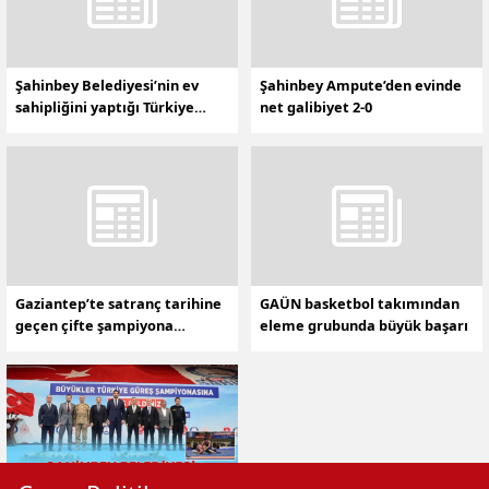
Şahinbey Belediyesi’nin ev
Şahinbey Ampute’den evinde
sahipliğini yaptığı Türkiye
net galibiyet 2-0
Güreş Şampiyonası sona erdi
Gaziantep’te satranç tarihine
GAÜN basketbol takımından
geçen çifte şampiyona
eleme grubunda büyük başarı
heyecanı sürüyor