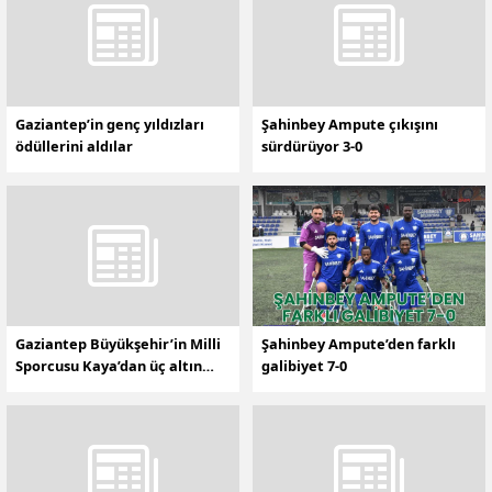
Gaziantep’in genç yıldızları
Şahinbey Ampute çıkışını
ödüllerini aldılar
sürdürüyor 3-0
Gaziantep Büyükşehir’in Milli
Şahinbey Ampute’den farklı
Sporcusu Kaya’dan üç altın
galibiyet 7-0
madalya