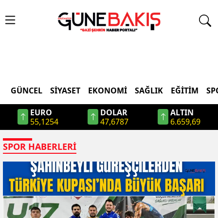
GÜNCEL
SIYASET
EKONOMI
SAĞLIK
EĞITIM
SP
EURO
DOLAR
ALTIN
55,1254
47,6787
6.659,69
SPOR
HABERLERI