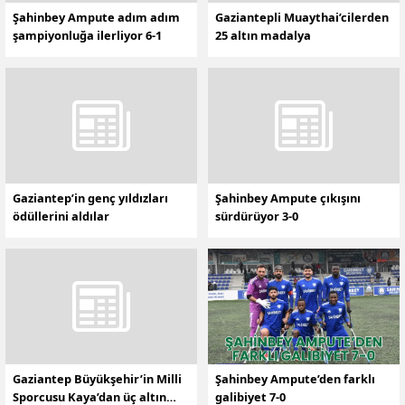
Şahinbey Ampute adım adım
Gaziantepli Muaythai’cilerden
şampiyonluğa ilerliyor 6-1
25 altın madalya
Gaziantep’in genç yıldızları
Şahinbey Ampute çıkışını
ödüllerini aldılar
sürdürüyor 3-0
Gaziantep Büyükşehir’in Milli
Şahinbey Ampute’den farklı
Sporcusu Kaya’dan üç altın
galibiyet 7-0