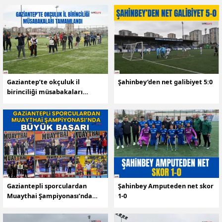
Gaziantep’te okçuluk il
Şahinbey’den net galibiyet 5:0
birinciliği müsabakaları
tamamlandı
Gaziantepli sporculardan
Şahinbey Amputeden net skor
Muaythai Şampiyonası’nda
1-0
büyük başarı