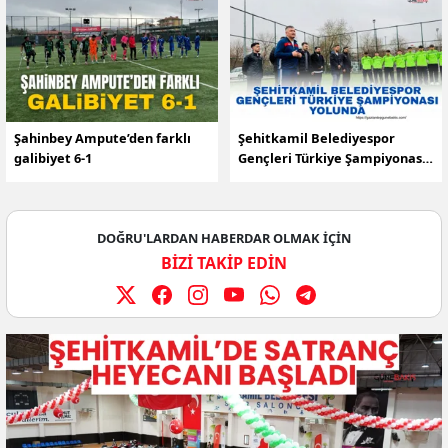
Şahinbey Ampute’den farklı
Şehitkamil Belediyespor
galibiyet 6-1
Gençleri Türkiye Şampiyonası
yolunda
DOĞRU'LARDAN HABERDAR OLMAK İÇİN
BİZİ TAKİP EDİN