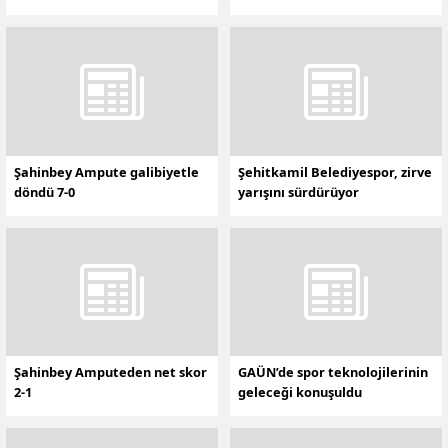
madalya
Şahinbey Ampute galibiyetle
Şehitkamil Belediyespor, zirve
döndü 7-0
yarışını sürdürüyor
Şahinbey Amputeden net skor
GAÜN’de spor teknolojilerinin
2-1
geleceği konuşuldu