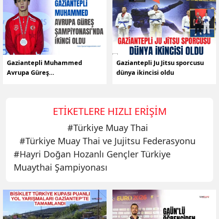
Gaziantepli Muhammed
Gaziantepli Ju Jitsu sporcusu
Avrupa Güreş
dünya ikincisi oldu
Şampiyonası’nda ikinci oldu
ETIKETLERE HIZLI ERIŞIM
#
Türkiye Muay Thai
#
Türkiye Muay Thai ve Jujitsu Federasyonu
#
Hayri Doğan Hozanlı Gençler Türkiye
Muaythai Şampiyonası