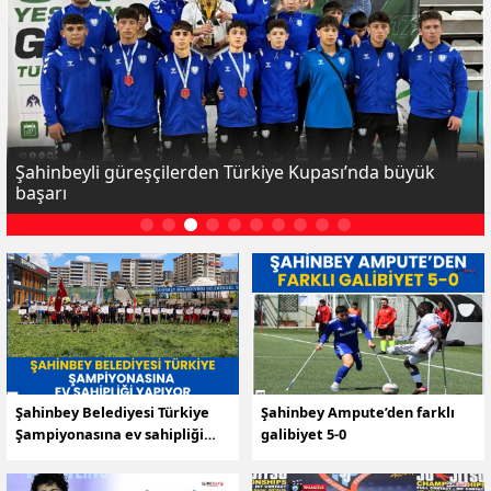
Şahinbeyli güreşçilerden Türkiye Kupası’nda büyük
başarı
Şahinbey Belediyesi Türkiye
Şahinbey Ampute’den farklı
Şampiyonasına ev sahipliği
galibiyet 5-0
yapıyor