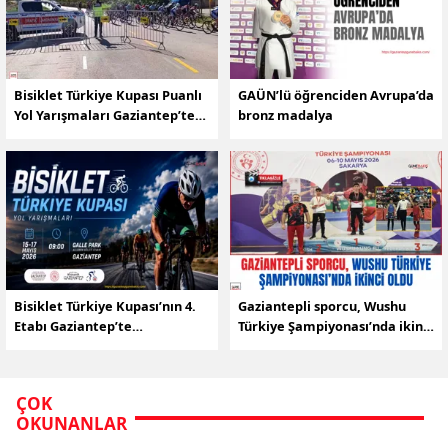
Bisiklet Türkiye Kupası Puanlı
GAÜN’lü öğrenciden Avrupa’da
Yol Yarışmaları Gaziantep’te
bronz madalya
tamamlandı
Bisiklet Türkiye Kupası’nın 4.
Gaziantepli sporcu, Wushu
Etabı Gaziantep’te
Türkiye Şampiyonası’nda ikinci
düzenlenecek
oldu
ÇOK
OKUNANLAR