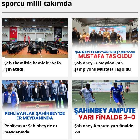
sporcu milli takımda
Şehitkamil’de hamleler vefa
Şahinbey Er Meydanı’nın
için atıldı
şampiyonu Mustafa Taş oldu
Pehlivanlar Şahinbey’de er
Şahinbey Ampute yarı finalde
meydanında
2-0