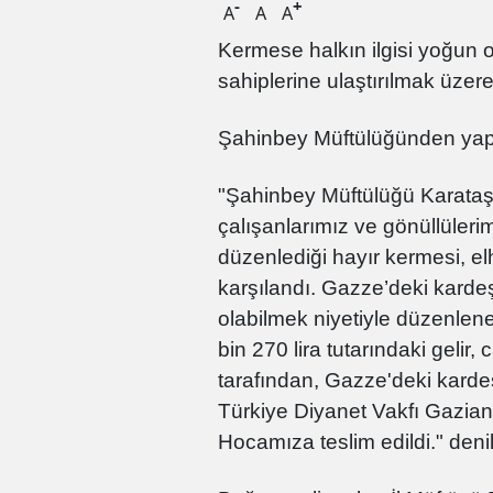
-
+
A
A
A
Kermese halkın ilgisi yoğun 
sahiplerine ulaştırılmak üzere 
Şahinbey Müftülüğünden yapıl
"Şahinbey Müftülüğü Karataş 
çalışanlarımız ve gönüllüleri
düzenlediği hayır kermesi, e
karşılandı. Gazze’deki karde
olabilmek niyetiyle düzenlen
bin 270 lira tutarındaki gelir,
tarafından, Gazze'deki kardeş
Türkiye Diyanet Vakfı Gazian
Hocamıza teslim edildi." denil