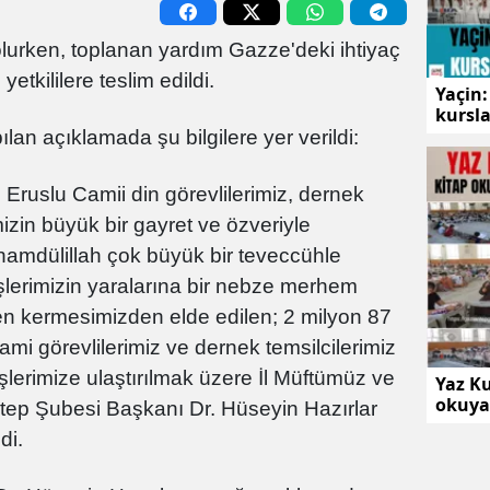
olurken, toplanan yardım Gazze'deki ihtiyaç
yetkililere teslim edildi.
Yaçin:
kursla
an açıklamada şu bilgilere yer verildi:
Eruslu Camii din görevlilerimiz, dernek
mizin büyük bir gayret ve özveriyle
lhamdülillah çok büyük bir teveccühle
şlerimizin yaralarına bir nebze merhem
en kermesimizden elde edilen; 2 milyon 87
 cami görevlilerimiz ve dernek temsilcilerimiz
lerimize ulaştırılmak üzere İl Müftümüz ve
Yaz Ku
okuyar
tep Şubesi Başkanı Dr. Hüseyin Hazırlar
destek
di.