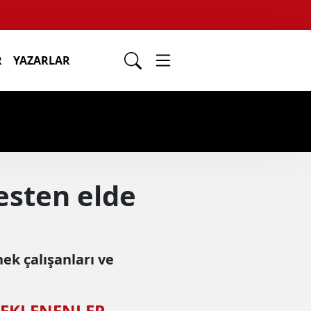
R
YAZARLAR
esten elde
ek çalışanları ve
 EKLENENLER