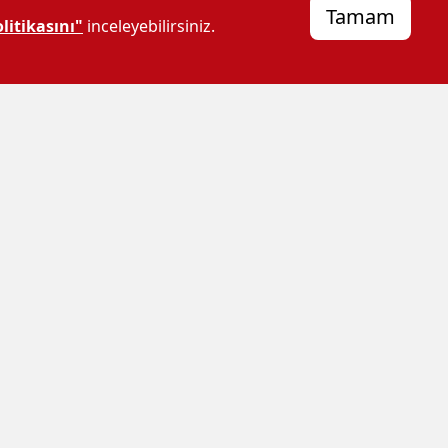
Tamam
litikasını"
inceleyebilirsiniz.