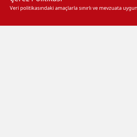
Veri politikasındaki amaçlarla sınırlı ve mevzuata uyg
-
+
A
A
A
Namazın, Müslüman kadın, erk
ibadet olduğuna değinen Akta
namaza alıştırılması gerektiğin
Aktan, ailece camilere gidilm