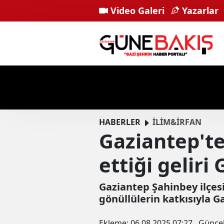
Video Galeri
Yazarlar
HABERLER
İLİM&İRFAN
Gaziantep'te
ettiği geliri
Gaziantep Şahinbey ilçesi
gönüllülerin katkısıyla G
Ekleme:
06.08.2025 07:27
Günce