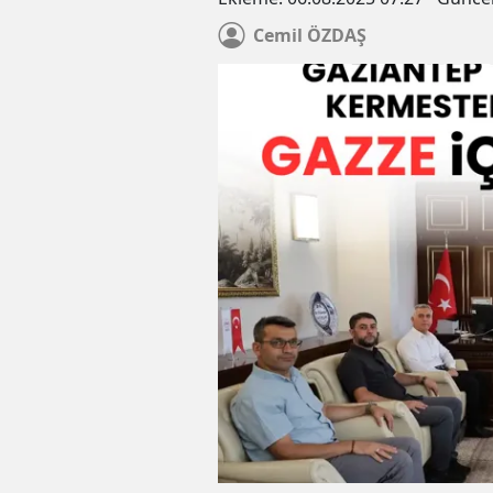
Cemil
ÖZDAŞ
Yaçin: Çocuklar camiler ve K
kurslarıyla bağlarını sürdürm