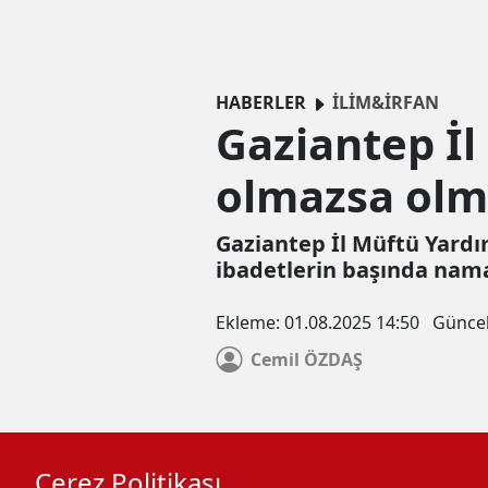
HABERLER
İLİM&İRFAN
Gaziantep İ
olmazsa olm
Gaziantep İl Müftü Yard
ibadetlerin başında nama
Ekleme:
01.08.2025 14:50
Günce
Cemil
ÖZDAŞ
Çerez Politikası