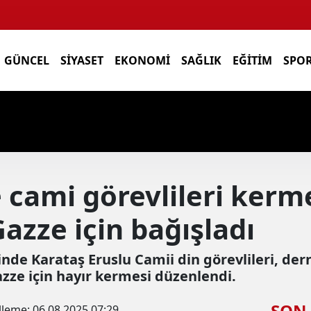
GÜNCEL
SIYASET
EKONOMI
SAĞLIK
EĞITIM
SPO
 cami görevlileri kerm
 Gazze için bağışladı
nde Karataş Eruslu Camii din görevlileri, dern
azze için hayır kermesi düzenlendi.
SON
lleme:
06.08.2025 07:29