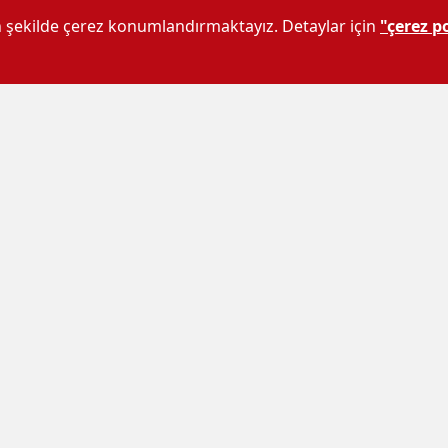
un şekilde çerez konumlandırmaktayız. Detaylar için
"çerez po
ek; çocuk, yaşlı herkes için çok büyük bir
n, çocukların henüz akil-baliğ olmadan
i ifade etti.
esi hususunda da duyarlılık gösterilmesinin