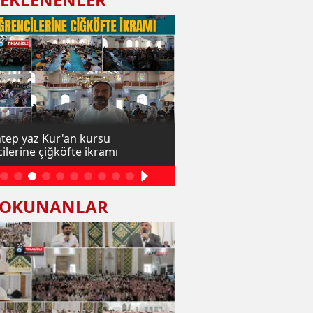
tep yaz Kur'an kursu
Arjantin vatandaşı Eva, i
ilerine çiğköfte ikramı
Gaziantep’te Müslüman 
 OKUNANLAR