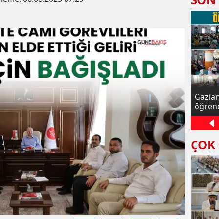
ur'an
Yaz Kur'an kursu öğrencileri kitap
Gazian
eli
okuyarak kültürel gelişimlerini
öğrenc
destekliyor
ÇOK