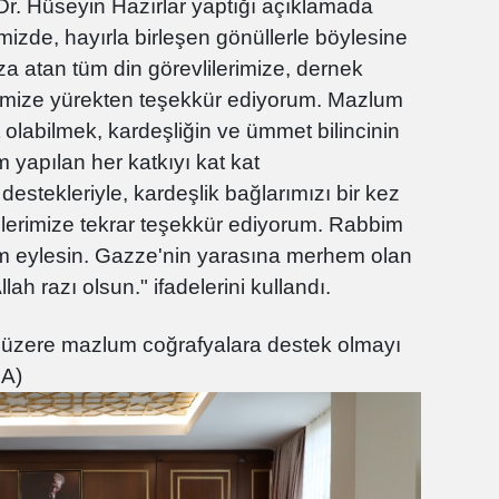
 Dr. Hüseyin Hazırlar yaptığı açıklamada
imizde, hayırla birleşen gönüllerle böylesine
a atan tüm din görevlilerimize, dernek
rimize yürekten teşekkür ediyorum. Mazlum
olabilmek, kardeşliğin ve ümmet bilincinin
 yapılan her katkıyı kat kat
destekleriyle, kardeşlik bağlarımızı bir kez
lerimize tekrar teşekkür ediyorum. Rabbim
daim eylesin. Gazze'nin yarasına merhem olan
ah razı olsun." ifadelerini kullandı.
k üzere mazlum coğrafyalara destek olmayı
HA)