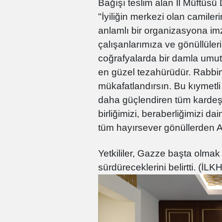
Bağışı teslim alan İl Müftüsü
"İyiliğin merkezi olan camiler
anlamlı bir organizasyona imz
çalışanlarımıza ve gönüllüle
coğrafyalarda bir damla umut 
en güzel tezahürüdür. Rabbim
mükafatlandırsın. Bu kıymetli 
daha güçlendiren tüm kardeş
birliğimizi, beraberliğimizi 
tüm hayırsever gönüllerden All
Yetkililer, Gazze başta olma
sürdüreceklerini belirtti. (İLK