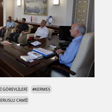
 GÖREVLILERI
#
KERMES
 ERUSLU CAMII