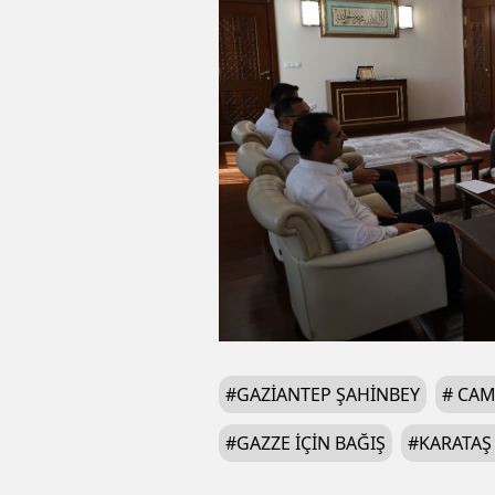
#
GAZIANTEP ŞAHINBEY
#
CAMI
#
GAZZE IÇIN BAĞIŞ
#
KARATAŞ