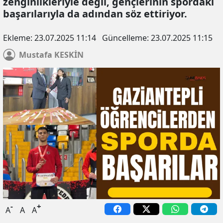
zenginlikleriyle değil, gençlerinin spordaki
başarılarıyla da adından söz ettiriyor.
Ekleme:
23.07.2025 11:14
Güncelleme:
23.07.2025 11:15
Mustafa
KESKİN
-
+
A
A
A