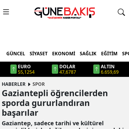
GÜNCEL
SIYASET
EKONOMI
SAĞLIK
EĞITIM
SP
EURO
DOLAR
ALTIN
55,1254
47,6787
6.659,69
HABERLER
SPOR
Gaziantepli öğrencilerden
sporda gururlandıran
başarılar
Gaziantep, sadece tarihi ve kültürel