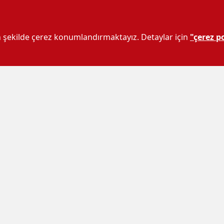
un şekilde çerez konumlandırmaktayız. Detaylar için
"çerez po
r başka meselenin de Türkiye'de
, demokrat, kuşatıcı bir anayasanın