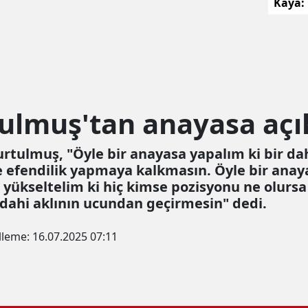
Kaya:
kursla
geçird
lmuş'tan anayasa açı
ulmuş, "Öyle bir anayasa yapalım ki bir da
e efendilik yapmaya kalkmasın. Öyle bir anay
 yükseltelim ki hiç kimse pozisyonu ne olursa
dahi aklının ucundan geçirmesin" dedi.
lleme:
16.07.2025 07:11