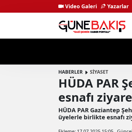
Video Galeri
Yazarlar
HABERLER
SİYASET
HÜDA PAR Şe
esnafı ziyare
HÜDA PAR Gaziantep Şehi
üyelerle birlikte esnafı zi
Ekleme:
17.07.2025 15:05
Günce