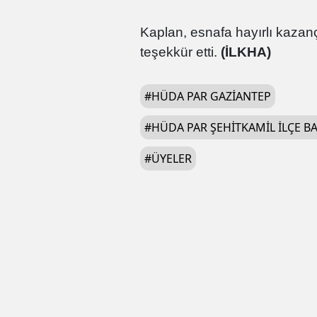
Kaplan, esnafa hayırlı kazançl
teşekkür etti.
(İLKHA)
#
HÜDA PAR GAZIANTEP
#
HÜDA PAR ŞEHITKAMIL ILÇE B
#
ÜYELER