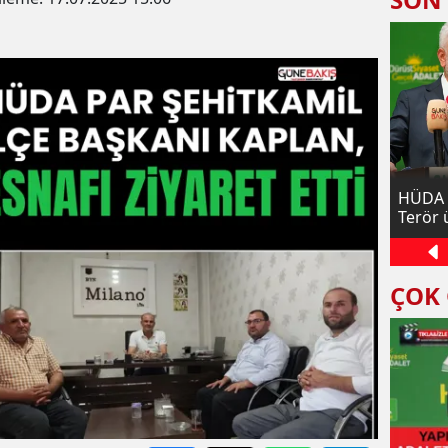
nı Kaya:
Başkan Mustafa Kaya kolları sıvadı
HÜDA P
larında
Terör
bütünü
ÇOK