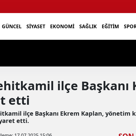
GÜNCEL
SIYASET
EKONOMI
SAĞLIK
EĞITIM
SPO
hitkamil ilçe Başkanı 
t etti
tkamil ilçe Başkanı Ekrem Kaplan, yönetim 
yaret etti.
SON
lleme:
17.07.2025 15:06