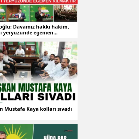
ıoğlu: Davamız hakkı hakim,
ti yeryüzünde egemen
tır
 Mustafa Kaya kolları sıvadı