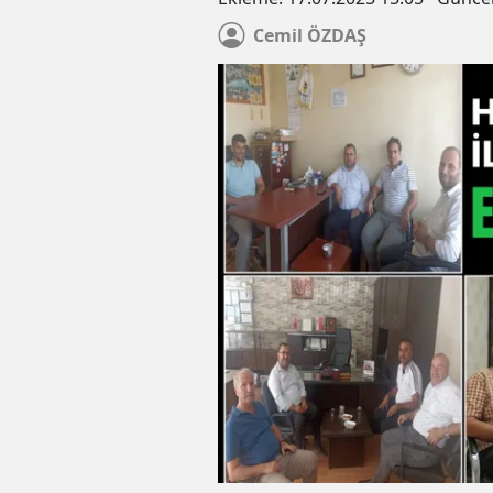
Cemil
ÖZDAŞ
HÜDA PAR Gaziantep İl Başka
Çocuklarımız yaz Kur'an kurs
bereketli vakit geçirdiler