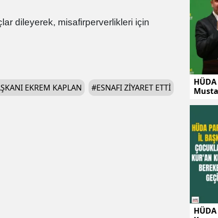
ar dileyerek, misafirperverlikleri için
HÜDA 
AŞKANI EKREM KAPLAN
#
ESNAFI ZIYARET ETTI
Musta
HÜDA 