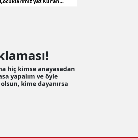
 Çocuklarımız yaz Kur'an
rında bereketli vakit
iler
klaması!
ha hiç kimse anayasadan
asa yapalım ve öyle
 olsun, kime dayanırsa