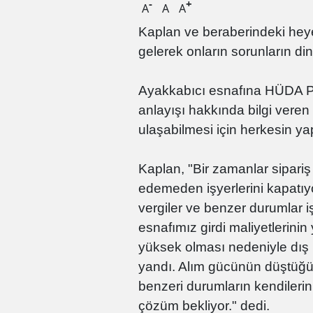
-
+
A
A
A
Kaplan ve beraberindeki heyet
gelerek onların sorunların dinl
Ayakkabıcı esnafına HÜDA PAR
anlayışı hakkında bilgi veren
ulaşabilmesi için herkesin ya
Kaplan, "Bir zamanlar sipariş
edemeden işyerlerini kapatıyor
vergiler ve benzer durumlar 
esnafımız girdi maliyetlerinin
yüksek olması nedeniyle dış
yandı. Alım gücünün düştüğünü
benzeri durumların kendileri
çözüm bekliyor." dedi.