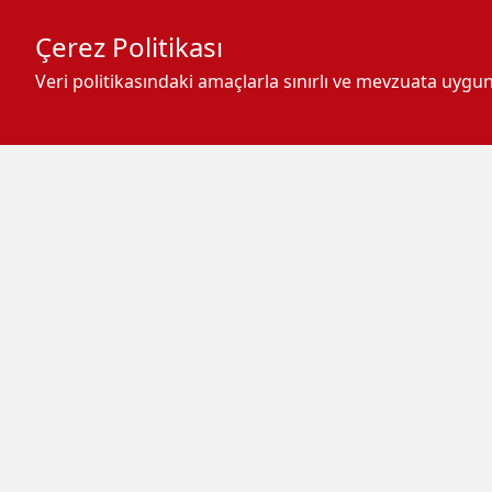
Çerez Politikası
Veri politikasındaki amaçlarla sınırlı ve mevzuata uyg
-
+
A
A
A
TBMM'yi ilgilendiren bi
yeni, çağdaş, kapsayıcı