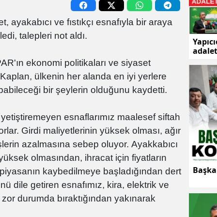
, ayakabıcı ve fıstıkçı esnafıyla bir araya
edi, talepleri not aldı.
Yapıc
adale
kılmak
'ın ekonomi politikaları ve siyaset
 Kaplan, ülkenin her alanda en iyi yerlere
pabileceği bir şeylerin olduğunu kaydetti.
 yetiştiremeyen esnaflarımız maalesef siftah
lar. Girdi maliyetlerinin yüksek olması, ağır
işlerin azalmasına sebep oluyor. Ayakkabıcı
 yüksek olmasından, ihracat için fiyatların
Başkan
 piyasanın kaybedilmeye başladığından dert
 dile getiren esnafımız, kira, elektrik ve
n zor durumda bıraktığından yakınarak