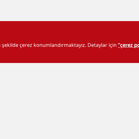
un şekilde çerez konumlandırmaktayız. Detaylar için
"çerez po
li seyir devam ediyor.
aat 00.01'den itibaren geçerli olacak