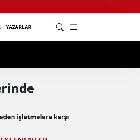
R
YAZARLAR
erinde
eden işletmelere karşı
 EKLENENLER