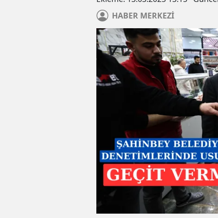
HABER
MERKEZİ
Gaziantep'te haklarında kes
hapis cezası bulunan 2 hük
yakalandı