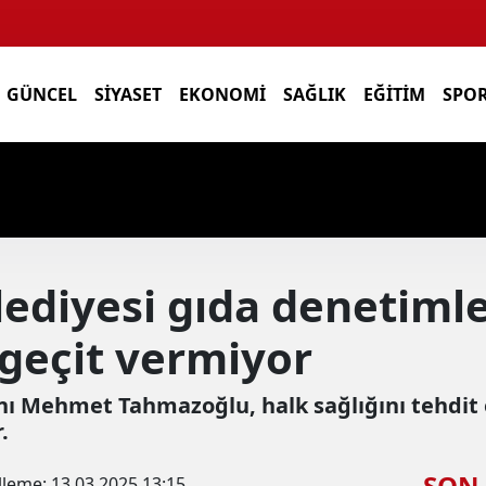
GÜNCEL
SIYASET
EKONOMI
SAĞLIK
EĞITIM
SPO
ediyesi gıda denetiml
geçit vermiyor
ı Mehmet Tahmazoğlu, halk sağlığını tehdit 
.
SON
lleme:
13.03.2025 13:15