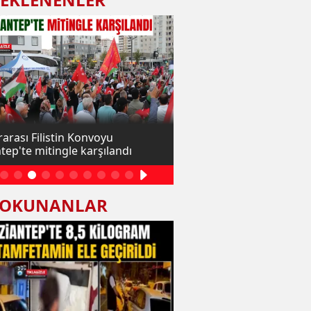
rarası Filistin Konvoyu
Gaziantep'te yüklü mikt
tep'te mitingle karşılandı
uyuşturucu ele geçirildi: 
 OKUNANLAR