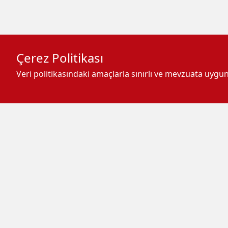
Çerez Politikası
Veri politikasındaki amaçlarla sınırlı ve mevzuata uyg
-
+
A
A
A
Akaryakıt fiyatlarında hareket
Benzine 14 Mart Cuma günü s