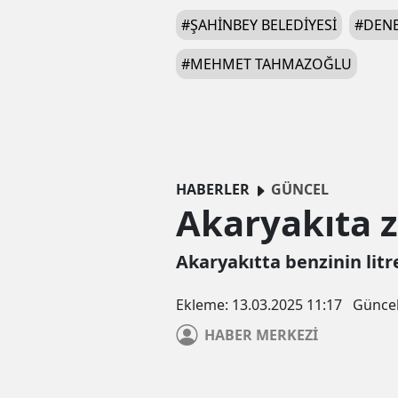
#
ŞAHINBEY BELEDIYESI
#
DEN
#
MEHMET TAHMAZOĞLU
HABERLER
GÜNCEL
Akaryakıta 
Akaryakıtta benzinin litr
Ekleme:
13.03.2025 11:17
Günce
HABER
MERKEZİ