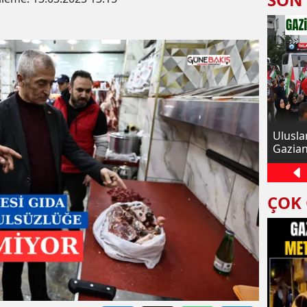
inleşmiş
Şahinbey’de sağlığa zararlı et ve
Ulusla
ümlü
sakatatlar imha edildi
Gazian
ÇOK