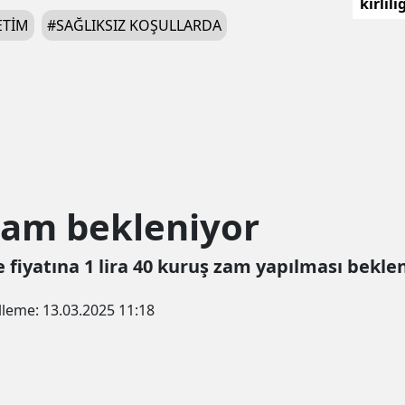
kirlil
ceza
ETIM
#
SAĞLIKSIZ KOŞULLARDA
zam bekleniyor
e fiyatına 1 lira 40 kuruş zam yapılması beklen
lleme:
13.03.2025 11:18