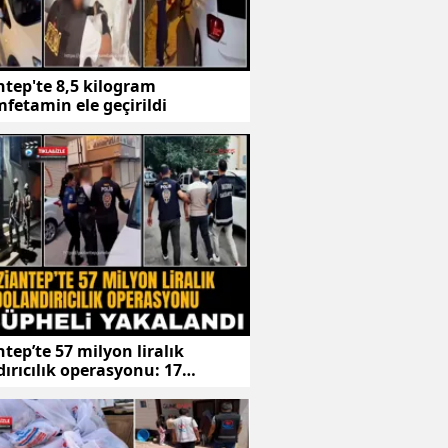
tep'te 8,5 kilogram
fetamin ele geçirildi
tep’te 57 milyon liralık
ırıcılık operasyonu: 17
li yakalandı