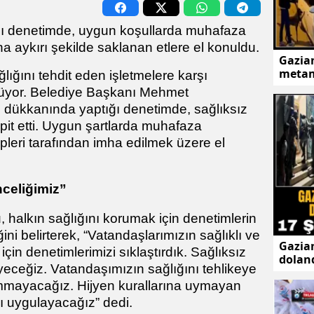
ığı denetimde, uygun koşullarda muhafaza
na aykırı şekilde saklanan etlere el konuldu.
Gazian
metam
lığını tehdit eden işletmelere karşı
ürüyor. Belediye Başkanı Mehmet
 dükkanında yaptığı denetimde, sağlıksız
spit etti. Uygun şartlarda muhafaza
pleri tarafından imha edilmek üzere el
nceliğimiz”
alkın sağlığını korumak için denetimlerin
ni belirterek, “Vatandaşlarımızın sağlıklı ve
Gazian
için denetimlerimizi sıklaştırdık. Sağlıksız
doland
yeceğiz. Vatandaşımızın sağlığını tehlikeye
şüphe
ummayacağız. Hijyen kurallarına uymayan
rı uygulayacağız” dedi.