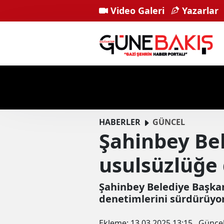
Video Galeri
Yazarlar
HABERLER
GÜNCEL
Şahinbey Bel
usulsüzlüğe 
Şahinbey Belediye Başkan
denetimlerini sürdürüyor
Ekleme:
13.03.2025 13:15
Günce