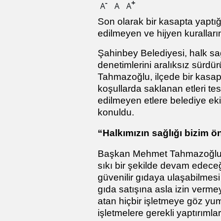
-
+
A
A
A
Son olarak bir kasapta yapt
edilmeyen ve hijyen kuralları
Şahinbey Belediyesi, halk sağ
denetimlerini aralıksız sürd
Tahmazoğlu, ilçede bir kasap
koşullarda saklanan etleri te
edilmeyen etlere belediye eki
konuldu.
“Halkımızın sağlığı bizim ö
Başkan Mehmet Tahmazoğlu, h
sıkı bir şekilde devam edeceği
güvenilir gıdaya ulaşabilmesi 
gıda satışına asla izin verme
atan hiçbir işletmeye göz y
işletmelere gerekli yaptırımla