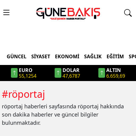
GÜNCEL
SIYASET
EKONOMI
SAĞLIK
EĞITIM
SP
EURO
DOLAR
ALTIN
55,1254
47,6787
6.659,69
#
röportaj
röportaj
haberleri sayfasında
röportaj
hakkında
son dakika haberler ve güncel bilgiler
bulunmaktadır.