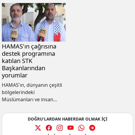
HAMAS'ın çağrısına
destek programına
katılan STK
Başkanlarından
yorumlar
HAMAS'ın, dünyanın çeşitli
bölgelerindeki
Müslümanları ve insan
hakları savunucularını, 23
Ağustos Cuma günü gösteri
DOĞRU'LARDAN HABERDAR OLMAK İÇİ
yapma çağrısında
bulunması üzerine