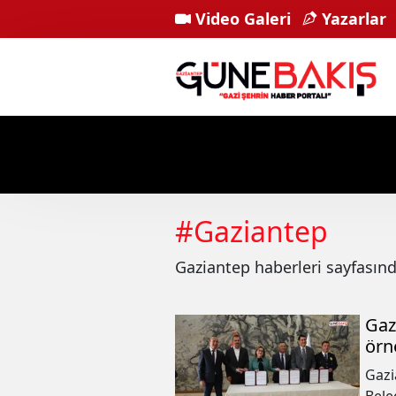
Video Galeri
Yazarlar
#
Gaziantep
Gaziantep
haberleri sayfasın
Gaz
örn
Gazi