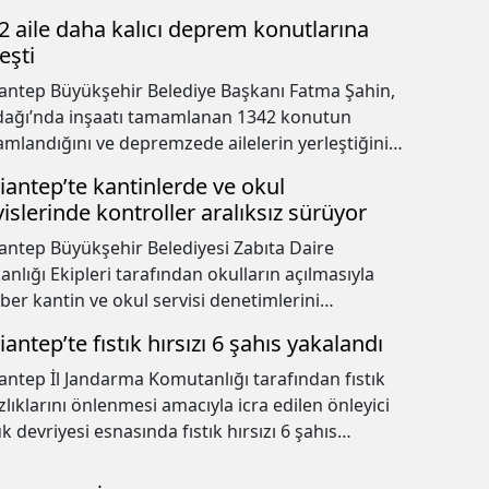
2 aile daha kalıcı deprem konutlarına
eşti
antep Büyükşehir Belediye Başkanı Fatma Şahin,
ağı’nda inşaatı tamamlanan 1342 konutun
mlandığını ve depremzede ailelerin yerleştiğini
adı.
iantep’te kantinlerde ve okul
vislerinde kontroller aralıksız sürüyor
antep Büyükşehir Belediyesi Zabıta Daire
anlığı Ekipleri tarafından okulların açılmasıyla
ber kantin ve okul servisi denetimlerini
aştırdı.
antep’te fıstık hırsızı 6 şahıs yakalandı
antep İl Jandarma Komutanlığı tarafından fıstık
ızlıklarını önlenmesi amacıyla icra edilen önleyici
uk devriyesi esnasında fıstık hırsızı 6 şahıs
landı.