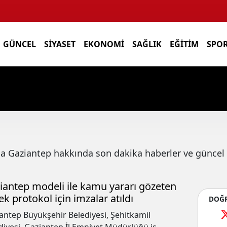
GÜNCEL
SIYASET
EKONOMI
SAĞLIK
EĞITIM
SPO
da
Gaziantep
hakkında son dakika haberler ve güncel 
iantep modeli ile kamu yararı gözeten
ek protokol için imzalar atıldı
DOĞR
antep Büyükşehir Belediyesi, Şehitkamil