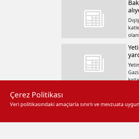
Baka
alıy
Dışi
katl
olan
cina
Yet
dedi
yar
Yeti
Gazi
kırt
KYK
Çerez Politikası
Genç
Veri politikasındaki amaçlarla sınırlı ve mevzuata uyg
Yurt
Gaz