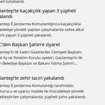
eli tutuklandı.
iantep’te kaçakçılık yapan 3 şüpheli
alandı
antep İl Jandarma Komutanlığınca kaçakçılıkla
deleye yönelik yapılan çalışmalarda sahte alkol
imi yapan 3 şüpheli yakalandı.
’den Başkan Şahin'e ziyaret
antep’in ilk kadın Gazeteciler Cemiyeti Başkanı
l Ay ve Yönetim Kurulu üyeleri, Gaziantep’in ilk
Belediye Başkanı ve Bakanı Fatma Şahin’i
mında ziyarete ederek kent gündemine ilişkin
r alış-verişinde bulundular.
iantep’te zehir taciri yakalandı
antep İl Jandarma Komutanlığı tarafından,
turucu ve uyarıcı madde ile mücadeleye yönelik
gerçekleştirilen çalışmalarda, şüpheli şahıs yakalandı.