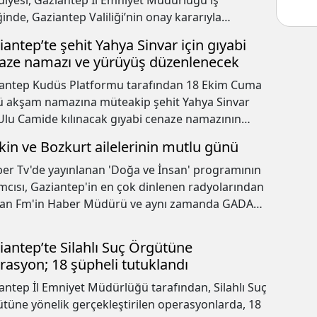
diyesi, Gaziantep İl Emniyet Müdürlüğü iş
iğinde, Gaziantep Valiliği’nin onay kararıyla
ne’ye ait taşınmazların devrini içeren kapsamlı bir
iantep’te şehit Yahya Sinvar için gıyabi
okol imzalandı.
aze namazı ve yürüyüş düzenlenecek
antep Kudüs Platformu tarafından 18 Ekim Cuma
 akşam namazına müteakip şehit Yahya Sinvar
 Ulu Camide kılınacak gıyabi cenaze namazının
ndan Şehitler Abidesi önüne yürüyüş
kin ve Bozkurt ailelerinin mutlu günü
ekleştirilecek.
er Tv'de yayınlanan 'Doğa ve İnsan' programının
mcısı, Gaziantep'in en çok dinlenen radyolarından
an Fm'in Haber Müdürü ve aynı zamanda GADAK
an Yardımcısı olan Mustafa Keskin'in kızı Senanur
ını Ali Bozkurt ile birleştirdi.
iantep’te Silahlı Suç Örgütüne
rasyon; 18 şüpheli tutuklandı
antep İl Emniyet Müdürlüğü tarafından, Silahlı Suç
tüne yönelik gerçekleştirilen operasyonlarda, 18