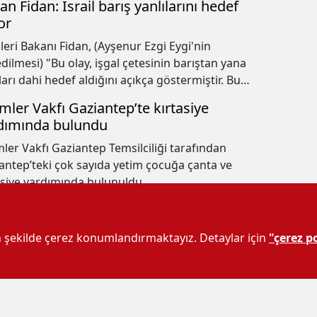
n Fidan: İsrail barış yanlılarını hedef
or
şleri Bakanı Fidan, (Ayşenur Ezgi Eygi'nin
edilmesi) "Bu olay, işgal çetesinin barıştan yana
ları dahi hedef aldığını açıkça göstermiştir. Bu
yetin tabii ki hukuki açıdan da takipçisi olacağız."
imler Vakfı Gaziantep’te kırtasiye
.
dımında bulundu
mler Vakfı Gaziantep Temsilciliği tarafından
antep’teki çok sayıda yetim çocuğa çanta ve
asiye yardımında bulunuldu.
 yurt kayıtları için son gün
lik ve Spor Bakanlığı'na (GSB) bağlı Kredi ve
un şekilde çerez konumlandırmaktayız. Detaylar için
"çerez po
lar Kurumu (KYK) yurt kayıtları bugün sona eriyor.
iantepliler dikkat! Şehitkamil ve