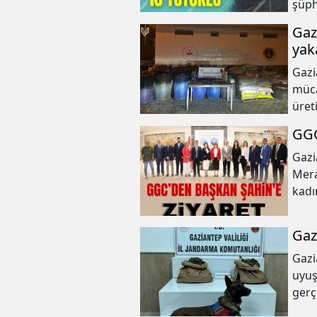
şüph
Gaz
yak
Gazi
müca
üret
GGC
Gazi
Mera
kadın 
maka
fiki
Gaz
Gazi
uyuş