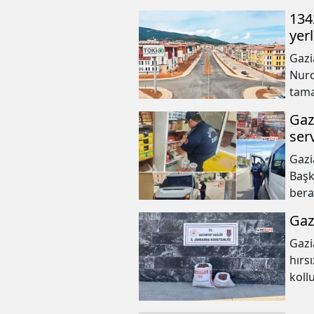
134
yerl
Gazi
Nurd
tama
açıkl
Gaz
ser
Gazi
Başk
bera
sıkıl
Gazi
Gazi
hırs
koll
yaka